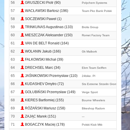
56
GRUSZECKI Piotr (90)
Polychem Systems
57
WACŁAWSKI Bartosz (196)
Team Pko Bank Polski
58
SOCZEWSKI Paweł (1)
59
TRINKUNAS Augustinas (133)
Brolis Group
60
MIESZCZAK Aleksander (150)
Romet Factory Team
61
VAN DE BELT Ronald (164)
62
WOLANIN Jakub (166)
Gk Malbork
63
FALKOWSKI Michał (39)
64
DRECHSEL Marc (34)
Ebm Team Seiffen
65
JAŚNIKOWSKI Przemysław (110)
24bike. Pl
66
KUDASHEV Dmytro (72)
Sts Extreme Strzelin Grom - Bike T
67
GOLUBIŃSKI Przemysław (149)
Verge Sport
68
KIERES Bartlomiej (155)
Bourne Wheelers
69
RÓŻAŃSKI Mariusz (158)
Bikeshop Radom
70
ZAJĄC Marek (151)
---
71
BOGACZYK Maciej (178)
Polski Klub Mtb