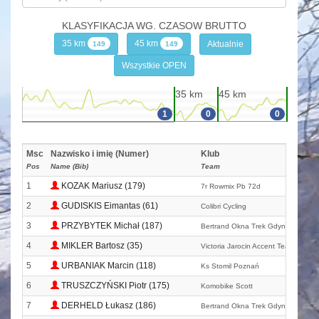
KLASYFIKACJA WG. CZASOW BRUTTO
35 km
45 km
Aktualnie
149
149
Wszystkie OPEN
35 km
45 km
1
0
0
Msc
Nazwisko i imię (Numer)
Klub
Pos
Name (Bib)
Team
1
KOZAK Mariusz (179)
7r Rowmix Pb 72d
2
GUDISKIS Eimantas (61)
Colibri Cycling
3
PRZYBYTEK Michał (187)
Bertrand Okna Trek Gdynia
4
MIKLER Bartosz (35)
Victoria Jarocin Accent Team
5
URBANIAK Marcin (118)
Ks Stomil Poznań
6
TRUSZCZYŃSKI Piotr (175)
Komobike Scott
7
DERHELD Łukasz (186)
Bertrand Okna Trek Gdynia