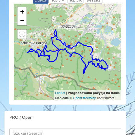
Liderzy
Top 5 M
Top 5 K
Wszyscy
+
−
Leaflet
|
Prognozowana pozycja na trasie
Map data ©
OpenStreetMap
contributors
PRO / Open