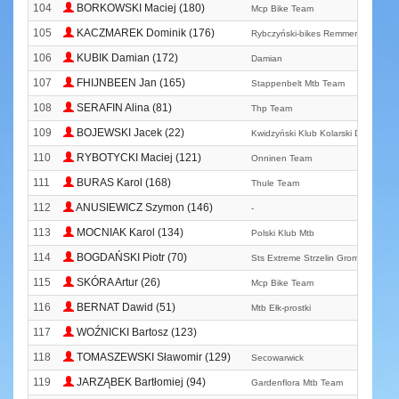
104
BORKOWSKI Maciej (180)
Mcp Bike Team
105
KACZMAREK Dominik (176)
Rybczyński-bikes Remmers Team
106
KUBIK Damian (172)
Damian
107
FHIJNBEEN Jan (165)
Stappenbelt Mtb Team
108
SERAFIN Alina (81)
Thp Team
109
BOJEWSKI Jacek (22)
Kwidzyński Klub Kolarski Dziki Tea
110
RYBOTYCKI Maciej (121)
Onninen Team
111
BURAS Karol (168)
Thule Team
112
ANUSIEWICZ Szymon (146)
-
113
MOCNIAK Karol (134)
Polski Klub Mtb
114
BOGDAŃSKI Piotr (70)
Sts Extreme Strzelin Grom - Bike T
115
SKÓRA Artur (26)
Mcp Bike Team
116
BERNAT Dawid (51)
Mtb Ełk-prostki
117
WOŹNICKI Bartosz (123)
118
TOMASZEWSKI Sławomir (129)
Secowarwick
119
JARZĄBEK Bartłomiej (94)
Gardenflora Mtb Team