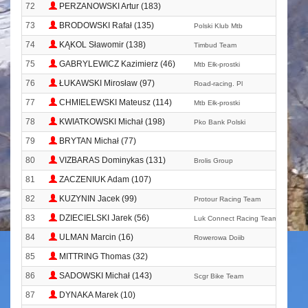
72
PERZANOWSKI Artur (183)
73
BRODOWSKI Rafał (135)
Polski Klub Mtb
74
KĄKOL Sławomir (138)
Timbud Team
75
GABRYLEWICZ Kazimierz (46)
Mtb Ełk-prostki
76
ŁUKAWSKI Mirosław (97)
Road-racing. Pl
77
CHMIELEWSKI Mateusz (114)
Mtb Ełk-prostki
78
KWIATKOWSKI Michał (198)
Pko Bank Polski
79
BRYTAN Michał (77)
80
VIZBARAS Dominykas (131)
Brolis Group
81
ZACZENIUK Adam (107)
82
KUZYNIN Jacek (99)
Protour Racing Team
83
DZIECIELSKI Jarek (56)
Luk Connect Racing Team
84
ULMAN Marcin (16)
Rowerowa Doiib
85
MITTRING Thomas (32)
86
SADOWSKI Michał (143)
Scgr Bike Team
87
DYNAKA Marek (10)