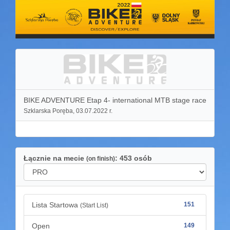
BIKE ADVENTURE Etap 4- international MTB stage race
Szklarska Poręba, 03.07.2022 r.
Łącznie na mecie
: 453 osób
(on finish)
Lista Startowa
151
(Start List)
Open
149