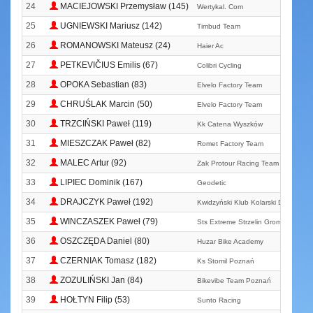
24
MACIEJOWSKI Przemysław (145)
Wertykal. Com
25
UGNIEWSKI Mariusz (142)
Timbud Team
26
ROMANOWSKI Mateusz (24)
Haier Ac
27
PETKEVIČIUS Emilis (67)
Colibri Cycling
28
OPOKA Sebastian (83)
Elvelo Factory Team
29
CHRUŚLAK Marcin (50)
Elvelo Factory Team
30
TRZCIŃSKI Paweł (119)
Kk Catena Wyszków
31
MIESZCZAK Paweł (82)
Romet Factory Team
32
MALEC Artur (92)
Zak Protour Racing Team
33
LIPIEC Dominik (167)
Geodetic
34
DRAJCZYK Paweł (192)
Kwidzyński Klub Kolarski Dziki Tea
35
WINCZASZEK Paweł (79)
Sts Extreme Strzelin Grom - Bike T
36
OSZCZĘDA Daniel (80)
Huzar Bike Academy
37
CZERNIAK Tomasz (182)
Ks Stomil Poznań
38
ZOZULIŃSKI Jan (84)
Bikevibe Team Poznań
39
HOŁTYN Filip (53)
Sunto Racing