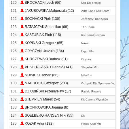
120
BROCHACKI Lech (66)
Mtb Ełk-prostki
121
JAKUBOWSKA Małgorzata (12)
Auto Land Mtb Team
122
SOCHACKI Piotr (130)
Jeździmy! Radzymin
123
RATAJCZAK Sebastian (69)
Thp Team
124
KASZUBIAK Piotr (116)
Ks Stomil Poznań
125
KOPINSKI Grzegorz (85)
Nowe
126
GRYCZAN Urszula (184)
Ergo T&s
127
KURCZEWSKI Bartosz (91)
Cityzen
128
VESTERGAARD Dannie (141)
Slagelse Mtb
129
NOWICKI Robert (86)
Mtb4fun
130
MACHOCKI Grzegorz (203)
Odżywki Dla Sportowców. Pl
131
DZIUBIŃSKI Przemysław (17)
Radzio Rowery
132
STEMPIEŃ Marek (54)
Kk Catena Wyszków
133
BRONIKOWSKA Joanna (8)
134
SOELBERG HANSEN Niki (55)
Dk
135
KOZAK Artur (132)
Polski Klub Mtb