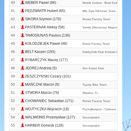
40
WEBER Pawel (96)
Mobile Coders - Bmw Kodowanie
41
PĘDZIWIATR Hubert (65)
Mtb Zryw Pilchowo Team
42
SIKORA Szymon (170)
Romet Factory Team
43
PASTERNAK Aleksy (58)
Serwis Silonaczep Magnumchorula. 
44
TAMOSIUNAS Paulius (136)
45
KOŁODZIEJEK Paweł (48)
Elvelo Factory Team
46
BELT Kacper (193)
Kwidzyński Klub Kolarski Dziki Tea
47
RYBARCZYK Maciej (177)
48
JĘDREJ Andrzej (5)
Ifon Kolarz Klub
49
ZESZCZYNSKI Cezary (101)
50
MAŃCZAK Marcin (9)
Toyota Bike Team
51
STWORA Marcin (76)
Wataha. Cc
52
CHOWANIEC Sebastian (171)
Romet Factory Team
53
WOJTYCZKA Wojciech (18)
Puchałkasport - Cykloant
54
WALIWONIS Przemysław (127)
Secowarwick
55
HARBER Dominik (128)
Secowarwick