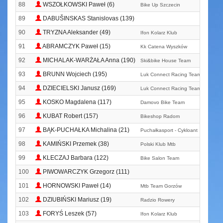
88
WSZOŁKOWSKI Paweł (6)
Bike Up Szczecin
89
DABUŠINSKAS Stanislovas (139)
90
TRYZNA Aleksander (49)
Ifon Kolarz Klub
91
ABRAMCZYK Paweł (15)
Kk Catena Wyszków
92
MICHALAK-WARŻAŁA Anna (190)
Ski&bike House Team
93
BRUNN Wojciech (195)
Luk Connect Racing Team
94
DZIECIELSKI Janusz (169)
Luk Connect Racing Team
95
KOSKO Magdalena (117)
Damovo Bike Team
96
KUBAT Robert (157)
Bikeshop Radom
97
BĄK-PUCHAŁKA Michalina (21)
Puchałkasport - Cykloant
98
KAMIŃSKI Przemek (38)
Polski Klub Mtb
99
KLECZAJ Barbara (122)
Bike Salon Team
100
PIWOWARCZYK Grzegorz (111)
101
HORNOWSKI Paweł (14)
Mtb Team Gorzów
102
DZIUBIŃSKI Mariusz (19)
Radzio Rowery
103
FORYŚ Leszek (57)
Ifon Kolarz Klub