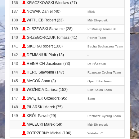
136
KRACZKOWSKI Wiesław (27)
137
NOWAK Daniel (40)
Mkkk
138
WITTLIEB Robert (23)
Mtb Ełk-prostki
139
OLSZEWSKI Sławomir (28)
Pt Mazury Team Ełk
140
GRZEGORCZUK Tomasz (41)
Patnet Team
141
SIKORA Robert (100)
Bacha Sochaczew Team
142
DEMIANIUK Piotr (13)
-
143
HEINRICH Jacobsen (73)
De HÅbefuld
144
HERC Sławomir (147)
Roztocze Cycling Team
145
MAGOŃ Anna (3)
Open Bike Team
146
WOŹNICA Dariusz (152)
Bike Salon Team
147
ŚWIĘTEK Grzegorz (95)
8atm
148
PILARSKI Marek (75)
149
KRÓL Paweł (29)
Roztocze Cycling Team
MAŁECKI Marek (59)
Mtb Ełk-prostki
POTRZEBNY Michał (106)
Wataha. Cc