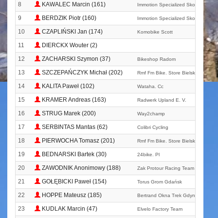
8
KAWALEC Marcin (161)
Immotion Specialized Skoda Gall-i
9
BERDZIK Piotr (160)
Immotion Specialized Skoda Gall-i
10
CZAPLIŃSKI Jan (174)
Komobike Scott
11
DIERCKX Wouter (2)
12
ZACHARSKI Szymon (37)
Bikeshop Radom
13
SZCZEPAŃCZYK Michał (202)
Rmf Fm Bike. Store Bielsko Mtb Te
14
KALITA Paweł (102)
Wataha. Cc
15
KRAMER Andreas (163)
Radwerk Upland E. V.
16
STRUG Marek (200)
Way2champ
17
SERBINTAS Mantas (62)
Colibri Cycling
18
PIERWOCHA Tomasz (201)
Rmf Fm Bike. Store Bielsko Mtb Te
19
BEDNARSKI Bartek (30)
24bike. Pl
20
ZAWODNIK Anonimowy (188)
Zak Protour Racing Team
21
GOŁĘBICKI Paweł (154)
Torus Grom Gdańsk
22
HOPPE Mateusz (185)
Bertrand Okna Trek Gdynia
23
KUDLAK Marcin (47)
Elvelo Factory Team