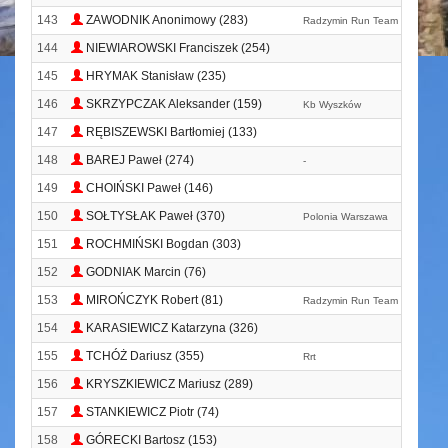
143
ZAWODNIK Anonimowy (283)
Radzymin Run Team
144
NIEWIAROWSKI Franciszek (254)
145
HRYMAK Stanisław (235)
146
SKRZYPCZAK Aleksander (159)
Kb Wyszków
147
RĘBISZEWSKI Bartłomiej (133)
148
BAREJ Paweł (274)
-
149
CHOIŃSKI Paweł (146)
150
SOŁTYSŁAK Paweł (370)
Polonia Warszawa
151
ROCHMIŃSKI Bogdan (303)
152
GODNIAK Marcin (76)
153
MIROŃCZYK Robert (81)
Radzymin Run Team
154
KARASIEWICZ Katarzyna (326)
155
TCHÓŻ Dariusz (355)
Rrt
156
KRYSZKIEWICZ Mariusz (289)
157
STANKIEWICZ Piotr (74)
158
GÓRECKI Bartosz (153)