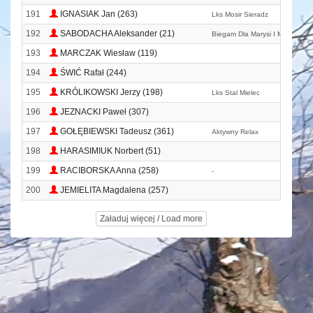
191
IGNASIAK Jan (263)
Lks Mosir Sieradz
192
SABODACHA Aleksander (21)
Biegam Dla Marysi I Magdalenk
193
MARCZAK Wiesław (119)
194
ŚWIĆ Rafał (244)
195
KRÓLIKOWSKI Jerzy (198)
Lks Stal Mielec
196
JEZNACKI Paweł (307)
197
GOŁĘBIEWSKI Tadeusz (361)
Aktywny Relax
198
HARASIMIUK Norbert (51)
199
RACIBORSKA Anna (258)
-
200
JEMIELITA Magdalena (257)