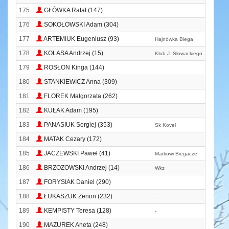
175
GŁÓWKA Rafał (147)
176
SOKOŁOWSKI Adam (304)
177
ARTEMIUK Eugeniusz (93)
Hajnówka Biega
178
KOLASA Andrzej (15)
Klub J. Słowackiego
179
ROSŁON Kinga (144)
180
STANKIEWICZ Anna (309)
181
FLOREK Małgorzata (262)
182
KUŁAK Adam (195)
183
PANASIUK Sergiej (353)
Sk Kovel
184
MATAK Cezary (172)
185
JACZEWSKI Paweł (41)
Markowi Biegacze
186
BRZOZOWSKI Andrzej (14)
Wkz
187
FORYSIAK Daniel (290)
188
ŁUKASZUK Zenon (232)
-
189
KEMPISTY Teresa (128)
-
190
MAZUREK Aneta (248)