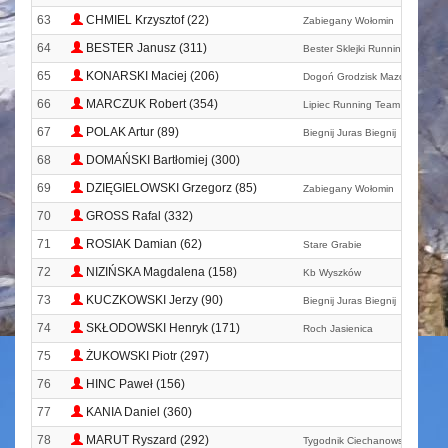
63
CHMIEL Krzysztof (22)
Zabiegany Wołomin
64
BESTER Janusz (311)
Bester Sklejki Running Team
65
KONARSKI Maciej (206)
Dogoń Grodzisk Mazowiecki
66
MARCZUK Robert (354)
Lipiec Running Team
67
POLAK Artur (89)
Biegnij Juras Biegnij
68
DOMAŃSKI Bartłomiej (300)
69
DZIĘGIELOWSKI Grzegorz (85)
Zabiegany Wołomin
70
GROSS Rafal (332)
71
ROSIAK Damian (62)
Stare Grabie
72
NIZIŃSKA Magdalena (158)
Kb Wyszków
73
KUCZKOWSKI Jerzy (90)
Biegnij Juras Biegnij
74
SKŁODOWSKI Henryk (171)
Roch Jasienica
75
ŻUKOWSKI Piotr (297)
76
HINC Paweł (156)
77
KANIA Daniel (360)
78
MARUT Ryszard (292)
Tygodnik Ciechanowski