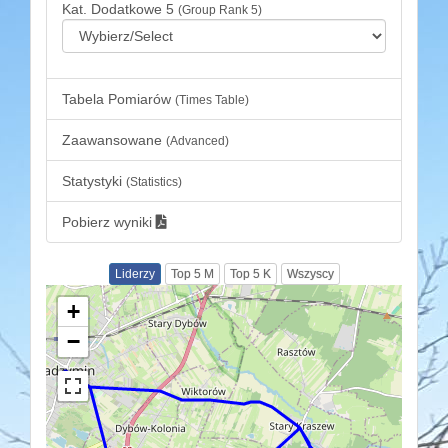
Kat. Dodatkowe 5
(Group Rank 5)
Tabela Pomiarów
(Times Table)
Zaawansowane
(Advanced)
Statystyki
(Statistics)
Pobierz wyniki
Liderzy
Top 5 M
Top 5 K
Wszyscy
+
−