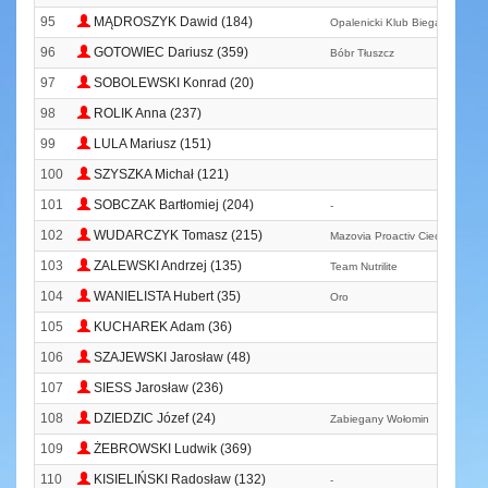
95
MĄDROSZYK Dawid (184)
Opalenicki Klub Biegacza
96
GOTOWIEC Dariusz (359)
Bóbr Tłuszcz
97
SOBOLEWSKI Konrad (20)
98
ROLIK Anna (237)
99
LULA Mariusz (151)
100
SZYSZKA Michał (121)
101
SOBCZAK Bartłomiej (204)
-
102
WUDARCZYK Tomasz (215)
Mazovia Proactiv Ciechanów
103
ZALEWSKI Andrzej (135)
Team Nutrilite
104
WANIELISTA Hubert (35)
Oro
105
KUCHAREK Adam (36)
106
SZAJEWSKI Jarosław (48)
107
SIESS Jarosław (236)
108
DZIEDZIC Józef (24)
Zabiegany Wołomin
109
ŻEBROWSKI Ludwik (369)
110
KISIELIŃSKI Radosław (132)
-