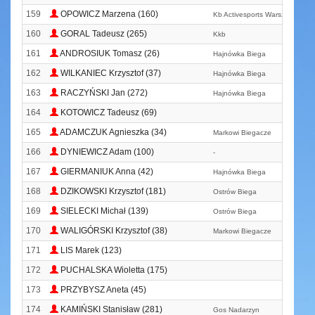
159
OPOWICZ Marzena (160)
Kb Activesports Warszawa
160
GORAL Tadeusz (265)
Kkb
161
ANDROSIUK Tomasz (26)
Hajnówka Biega
162
WILKANIEC Krzysztof (37)
Hajnówka Biega
163
RACZYŃSKI Jan (272)
Hajnówka Biega
164
KOTOWICZ Tadeusz (69)
165
ADAMCZUK Agnieszka (34)
Markowi Biegacze
166
DYNIEWICZ Adam (100)
-
167
GIERMANIUK Anna (42)
Hajnówka Biega
168
DZIKOWSKI Krzysztof (181)
Ostrów Biega
169
SIELECKI Michał (139)
Ostrów Biega
170
WALIGÓRSKI Krzysztof (38)
Markowi Biegacze
171
LIS Marek (123)
172
PUCHALSKA Wioletta (175)
173
PRZYBYSZ Aneta (45)
174
KAMIŃSKI Stanisław (281)
Gos Nadarzyn