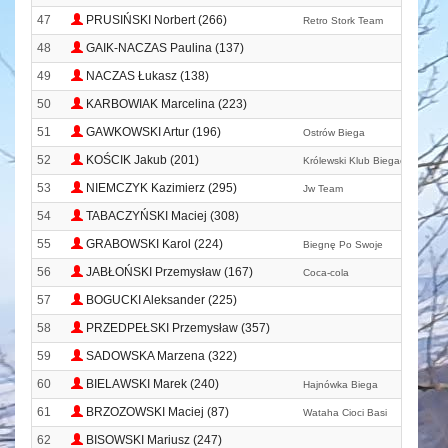
47
PRUSIŃSKI Norbert (266)
Retro Stork Team
48
GAIK-NACZAS Paulina (137)
49
NACZAS Łukasz (138)
50
KARBOWIAK Marcelina (223)
51
GAWKOWSKI Artur (196)
Ostrów Biega
52
KOŚCIK Jakub (201)
Królewski Klub Biegacza
53
NIEMCZYK Kazimierz (295)
Jw Team
54
TABACZYŃSKI Maciej (308)
55
GRABOWSKI Karol (224)
Biegnę Po Swoje
56
JABŁOŃSKI Przemysław (167)
Coca-cola
57
BOGUCKI Aleksander (225)
58
PRZEDPEŁSKI Przemysław (357)
59
SADOWSKA Marzena (322)
60
BIELAWSKI Marek (240)
Hajnówka Biega
61
BRZOZOWSKI Maciej (87)
Wataha Cioci Basi
62
BISOWSKI Mariusz (247)