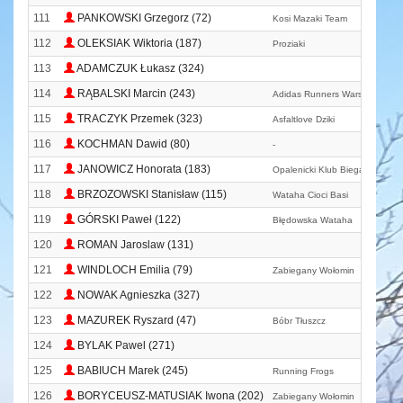
111
PANKOWSKI Grzegorz (72)
Kosi Mazaki Team
112
OLEKSIAK Wiktoria (187)
Proziaki
113
ADAMCZUK Łukasz (324)
114
RĄBALSKI Marcin (243)
Adidas Runners Warsaw
115
TRACZYK Przemek (323)
Asfaltlove Dziki
116
KOCHMAN Dawid (80)
-
117
JANOWICZ Honorata (183)
Opalenicki Klub Biegacza
118
BRZOZOWSKI Stanisław (115)
Wataha Cioci Basi
119
GÓRSKI Paweł (122)
Błędowska Wataha
120
ROMAN Jaroslaw (131)
121
WINDLOCH Emilia (79)
Zabiegany Wołomin
122
NOWAK Agnieszka (327)
123
MAZUREK Ryszard (47)
Bóbr Tłuszcz
124
BYLAK Pawel (271)
125
BABIUCH Marek (245)
Running Frogs
126
BORYCEUSZ-MATUSIAK Iwona (202)
Zabiegany Wołomin