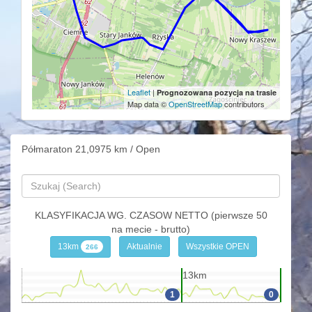
Leaflet
|
Prognozowana pozycja na trasie
Map data ©
OpenStreetMap
contributors
Półmaraton 21,0975 km / Open
KLASYFIKACJA WG. CZASOW NETTO (pierwsze 50
na mecie - brutto)
13km
Aktualnie
Wszystkie OPEN
266
13km
1
0