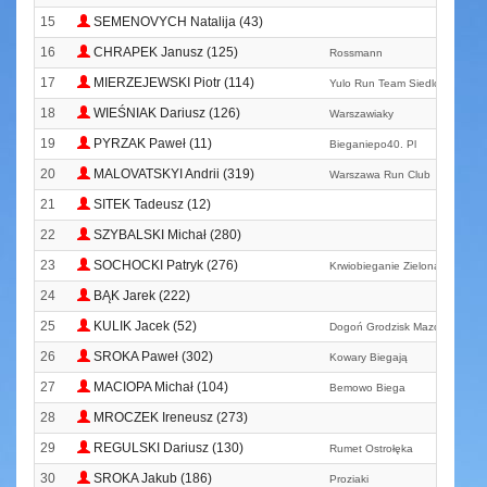
15
SEMENOVYCH Natalija (43)
16
CHRAPEK Janusz (125)
Rossmann
17
MIERZEJEWSKI Piotr (114)
Yulo Run Team Siedlce
18
WIEŚNIAK Dariusz (126)
Warszawiaky
19
PYRZAK Paweł (11)
Bieganiepo40. Pl
20
MALOVATSKYI Andrii (319)
Warszawa Run Club
21
SITEK Tadeusz (12)
22
SZYBALSKI Michał (280)
23
SOCHOCKI Patryk (276)
Krwiobieganie Zielona Góra
24
BĄK Jarek (222)
25
KULIK Jacek (52)
Dogoń Grodzisk Mazowiecki
26
SROKA Paweł (302)
Kowary Biegają
27
MACIOPA Michał (104)
Bemowo Biega
28
MROCZEK Ireneusz (273)
29
REGULSKI Dariusz (130)
Rumet Ostrołęka
30
SROKA Jakub (186)
Proziaki