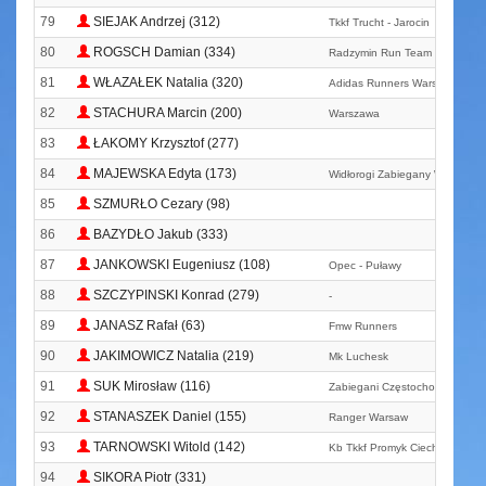
79
SIEJAK Andrzej (312)
Tkkf Trucht - Jarocin
80
ROGSCH Damian (334)
Radzymin Run Team
81
WŁAZAŁEK Natalia (320)
Adidas Runners Warsaw
82
STACHURA Marcin (200)
Warszawa
83
ŁAKOMY Krzysztof (277)
84
MAJEWSKA Edyta (173)
Widłorogi Zabiegany Wołomin
85
SZMURŁO Cezary (98)
86
BAZYDŁO Jakub (333)
87
JANKOWSKI Eugeniusz (108)
Opec - Puławy
88
SZCZYPINSKI Konrad (279)
-
89
JANASZ Rafał (63)
Fmw Runners
90
JAKIMOWICZ Natalia (219)
Mk Luchesk
91
SUK Mirosław (116)
Zabiegani Częstochowa
92
STANASZEK Daniel (155)
Ranger Warsaw
93
TARNOWSKI Witold (142)
Kb Tkkf Promyk Ciechanów
94
SIKORA Piotr (331)