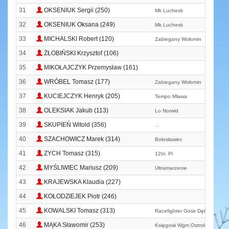
31
OKSENIUK Sergii (250)
Mk Luchesk
32
OKSENIUK Oksana (249)
Mk Luchesk
33
MICHALSKI Robert (120)
Zabiegany Wołomin
34
ŻŁOBIŃSKI Krzysztof (106)
35
MIKOŁAJCZYK Przemysław (161)
36
WRÓBEL Tomasz (177)
Zabiegany Wołomin
37
KUCIEJCZYK Henryk (205)
Tempo Mlawa
38
OLEKSIAK Jakub (113)
Lo Norwid
39
SKUPIEŃ Witold (356)
...
40
SZACHOWICZ Marek (314)
Bolesławiec
41
ZYCH Tomasz (315)
12tri. Pl
42
MYŚLIWIEC Mariusz (209)
Ultramarzenie
43
KRAJEWSKA Klaudia (227)
44
KOŁODZIEJEK Piotr (246)
45
KOWALSKI Tomasz (313)
Racefighter Gosir Dębe Wlk.
46
MĄKA Sławomir (253)
Księgowi Wgm Ostrołęka