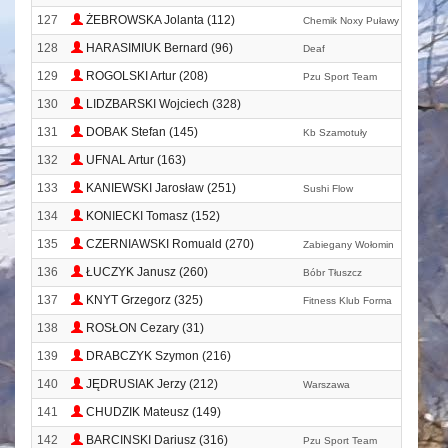
127
ŻEBROWSKA Jolanta (112)
Chemik Noxy Puławy Multimedi
128
HARASIMIUK Bernard (96)
Deaf
129
ROGOLSKI Artur (208)
Pzu Sport Team
130
LIDZBARSKI Wojciech (328)
131
DOBAK Stefan (145)
Kb Szamotuły
132
UFNAL Artur (163)
133
KANIEWSKI Jarosław (251)
Sushi Flow
134
KONIECKI Tomasz (152)
135
CZERNIAWSKI Romuald (270)
Zabiegany Wołomin
136
ŁUCZYK Janusz (260)
Bóbr Tłuszcz
137
KNYT Grzegorz (325)
Fitness Klub Forma
138
ROSŁON Cezary (31)
139
DRABCZYK Szymon (216)
140
JĘDRUSIAK Jerzy (212)
Warszawa
141
CHUDZIK Mateusz (149)
142
BARCINSKI Dariusz (316)
Pzu Sport Team