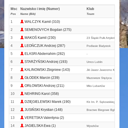
Msc
Nazwisko i imię (Numer)
Klub
Pos
Name (Bib)
Team
1
WALCZYK Kamil (310)
2
SEMENOVYCH Bogdan (275)
3
MAKOŚ Kamil (230)
23 Śląski Pułk Artylerii W Boles
4
LEOŃCZUK Andrzej (287)
Podlasie Bialystok
5
ELASRI Abderrahim (282)
-
6
STARŻYŃSKI Andrzej (193)
Umcs Lublin
7
KALINOWSKI Zbigniew (143)
Jkl Jawor Jaworzno Kalinowski
8
GŁODEK Marcin (239)
Mazowsze Stężyca
9
ORŁOWSKI Andrzej (211)
Mks Lubartów
10
NEHRING Karol (358)
11
DZIĘGIELEWSKI Marek (190)
Kb Im. P. Sękowskiego W Płoń
12
JUSIŃSKI Krystian (148)
Bractwo Biegowe Bgk
13
VERETSKA Valentyna (2)
14
JAGIELSKA Ewa (1)
Wyszków