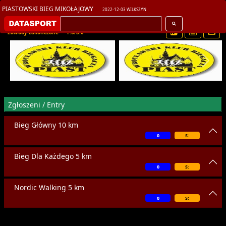
PIASTOWSKI BIEG MIKOŁAJOWY
2022-12-03 WILKSZYN
Zawody zakończone
F:0/S:0
Zgłoszeni / Entry
Bieg Główny 10 km
0
S:
Bieg Dla Każdego 5 km
0
S:
Nordic Walking 5 km
0
S: