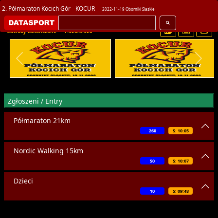
2. Półmaraton Kocich Gór - KOCUR
2022-11-19 Oborniki Slaskie
Zawody zakończone
F:320/S:320
Zgłoszeni / Entry
Półmaraton 21km
260
S: 10:05
Nordic Walking 15km
50
S: 10:07
Dzieci
10
S: 09:48