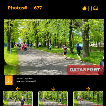
Photos#
677
pobierz z wynikiem
(dawnload with result)