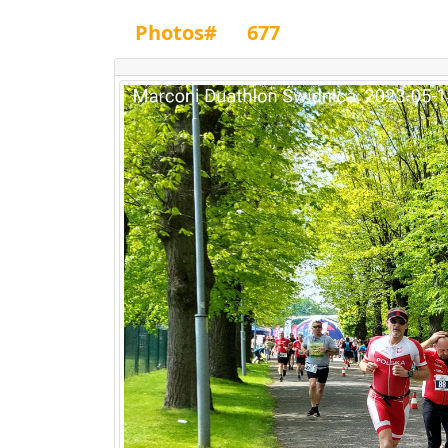
Photos#
677