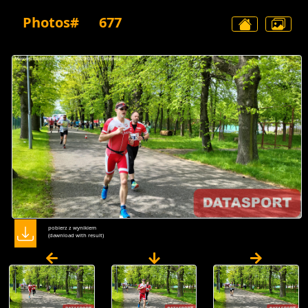
Photos#
677
pobierz z wynikiem
(dawnload with result)