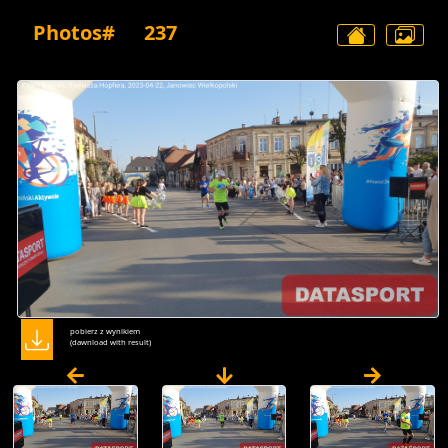
Photos#
237
pobierz z wynikiem
(dawnload with result)