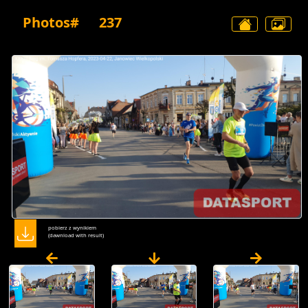
Photos#
237
pobierz z wynikiem
(dawnload with result)