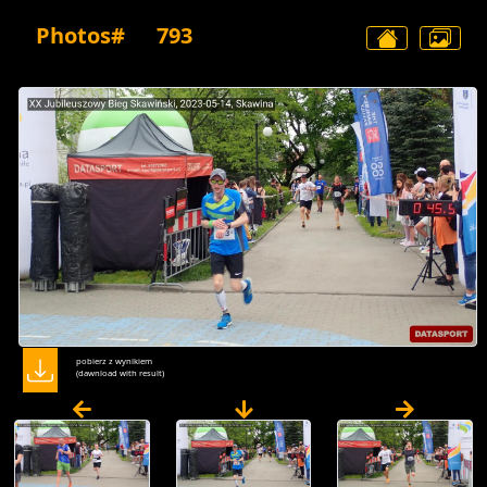
Photos#
793
pobierz z wynikiem
(dawnload with result)