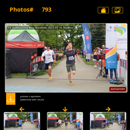
Photos#
793
pobierz z wynikiem
(dawnload with result)