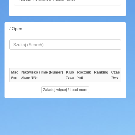
/ Open
Msc
Nazwisko i imię (Numer)
Klub
Rocznik
Ranking
Czas
Pos
Name (Bib)
Team
YoB
Time