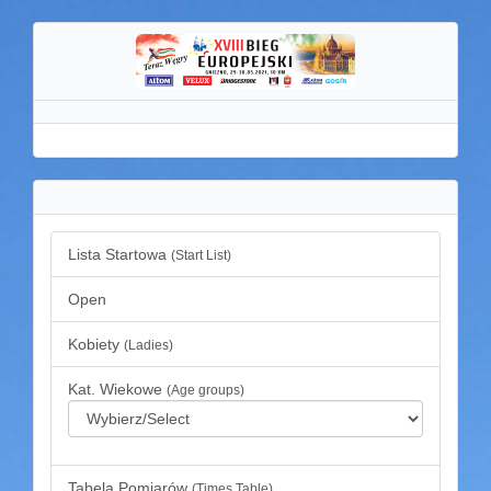
Lista Startowa
(Start List)
Open
Kobiety
(Ladies)
Kat. Wiekowe
(Age groups)
Tabela Pomiarów
(Times Table)