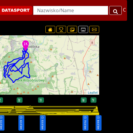
C
Leaflet
4
24
21
20
21
32.0 km
42.0 km
53.0 km
75.0 km
84.0 km