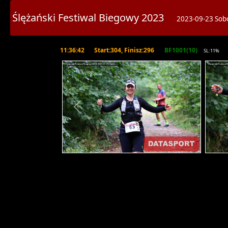
Ślężański Festiwal Biegowy 2023
2023-09-23 Sob
11:36:42
Start:304, Finisz:296
BF1001(10)
SL:11%