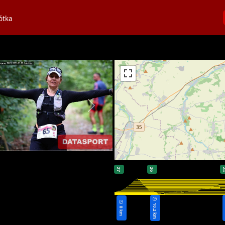
ótka
27
26
2
10.2 km
0 km