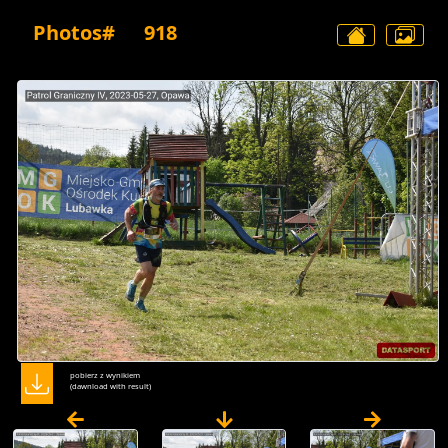
Photos#
918
pobierz z wynikiem
(dawnload with result)