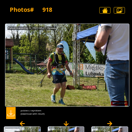
Photos#
918
pobierz z wynikiem
(dawnload with result)