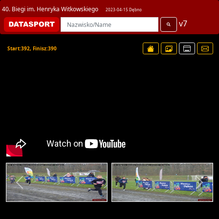
40. Biegi im. Henryka Witkowskiego
2023-04-15 Dębno
v7
Start:392, Finisz:390