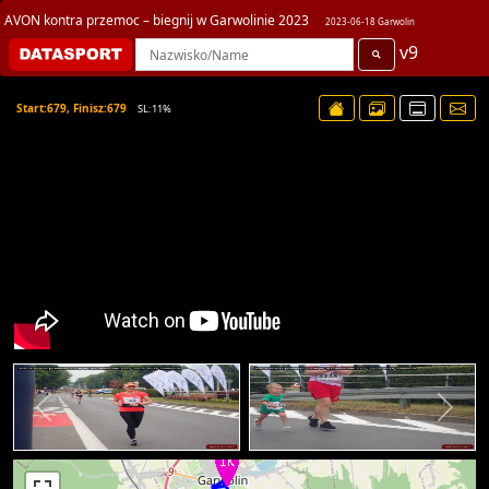
AVON kontra przemoc – biegnij w Garwolinie 2023
2023-06-18 Garwolin
v9
Start:679, Finisz:679
SL:11%