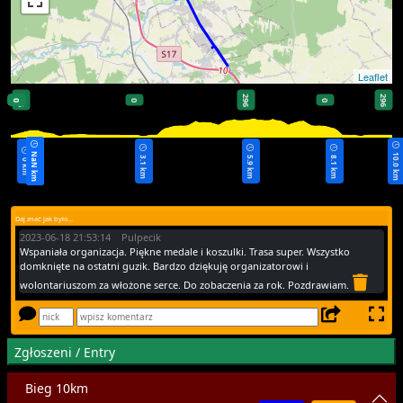
Leaflet
296
296
296
0
0
0
0
0
0
0
NaN km
NaN km
NaN km
NaN km
NaN km
10.0 km
3.1 km
5.9 km
8.1 km
0 km
Daj znać jak było...
2023-06-18 21:53:14 Pulpecik
Wspaniała organizacja. Piękne medale i koszulki. Trasa super. Wszystko
domknięte na ostatni guzik. Bardzo dziękuję organizatorowi i
wolontariuszom za włożone serce. Do zobaczenia za rok. Pozdrawiam.
Zgłoszeni / Entry
Bieg 10km