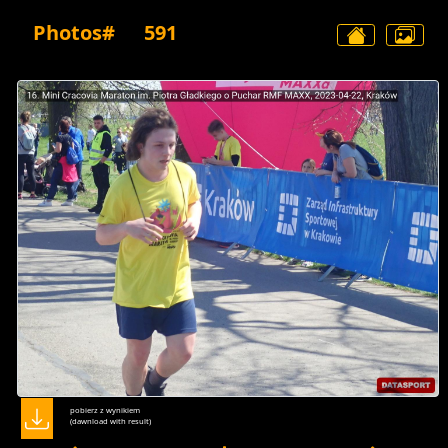
Photos#
591
pobierz z wynikiem
(dawnload with result)