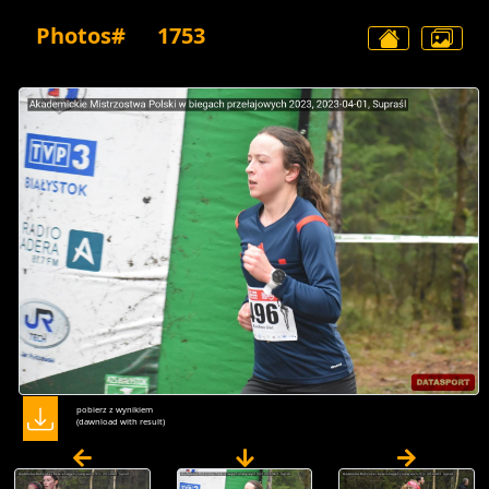
Photos#
1753
pobierz z wynikiem
(dawnload with result)