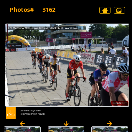
Photos#
3162
pobierz z wynikiem
(dawnload with result)