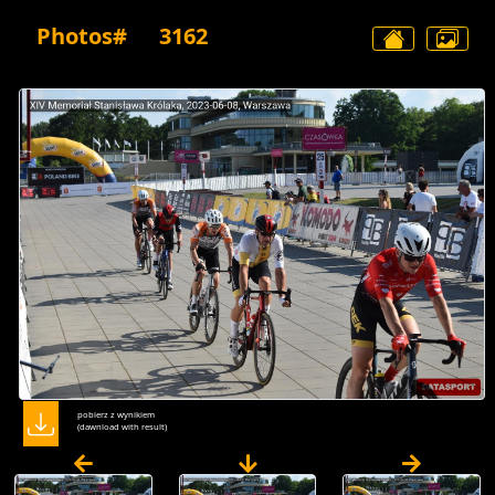
Photos#
3162
pobierz z wynikiem
(dawnload with result)