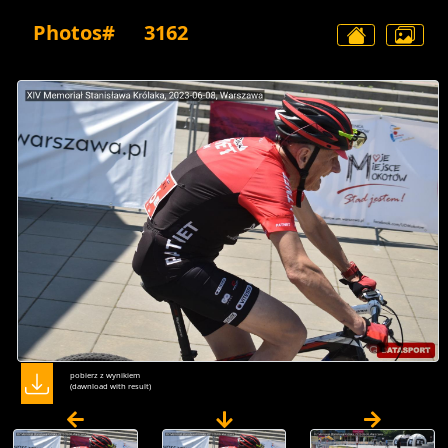
Photos#
3162
pobierz z wynikiem
(dawnload with result)