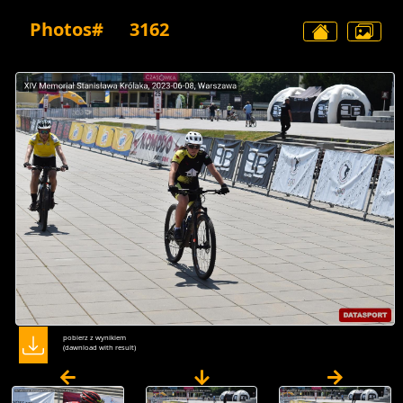
Photos#
3162
pobierz z wynikiem
(dawnload with result)