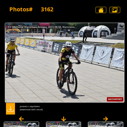
Photos#
3162
pobierz z wynikiem
(dawnload with result)