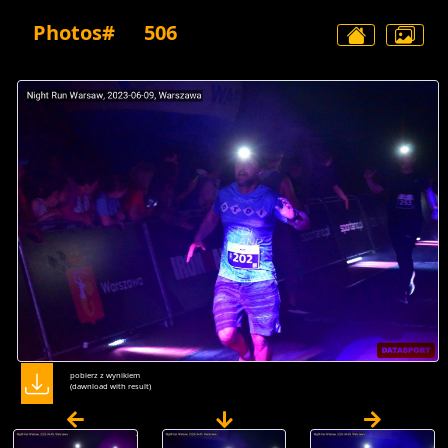
Photos#
506
pobierz z wynikiem
(dawnload with result)