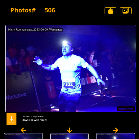
Photos#
506
pobierz z wynikiem
(dawnload with result)