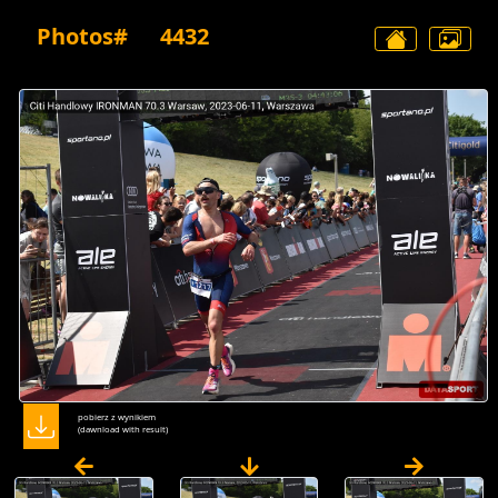
Photos#
4432
pobierz z wynikiem
(dawnload with result)