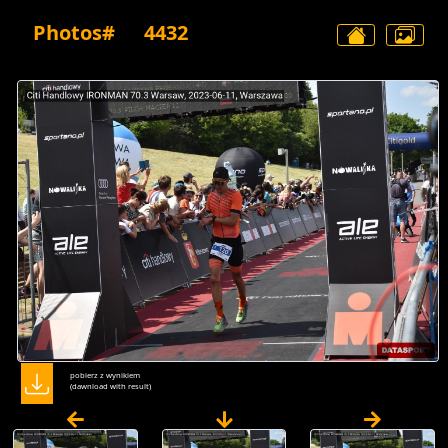
Photos#
4432
pobierz z wynikiem
(dawnload with result)