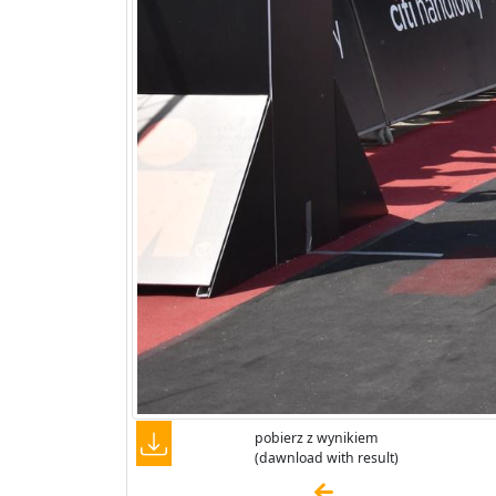
pobierz z wynikiem
(dawnload with result)