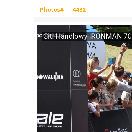
Photos#
4432