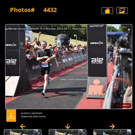
Photos#
4432
pobierz z wynikiem
(dawnload with result)