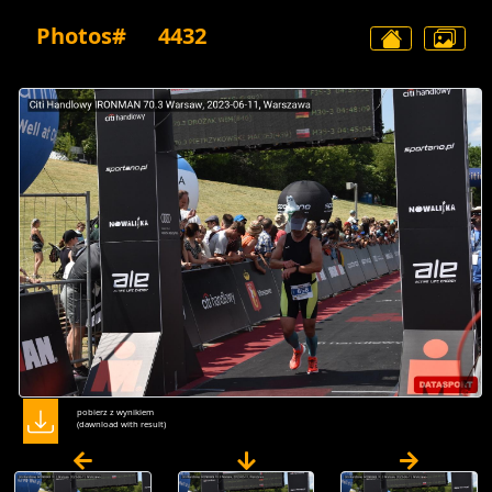
Photos#
4432
pobierz z wynikiem
(dawnload with result)