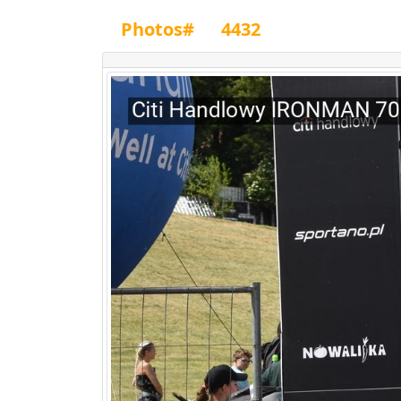
Photos#
4432