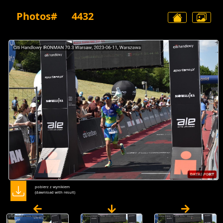
Photos#
4432
pobierz z wynikiem
(dawnload with result)