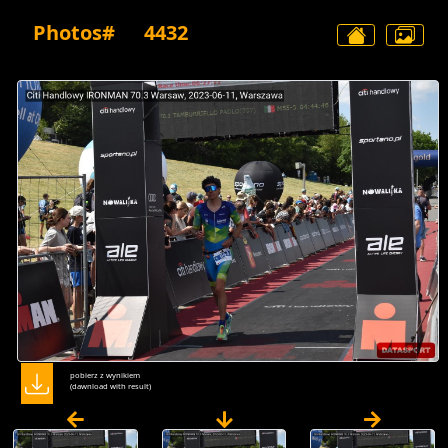
Photos#
4432
pobierz z wynikiem
(dawnload with result)