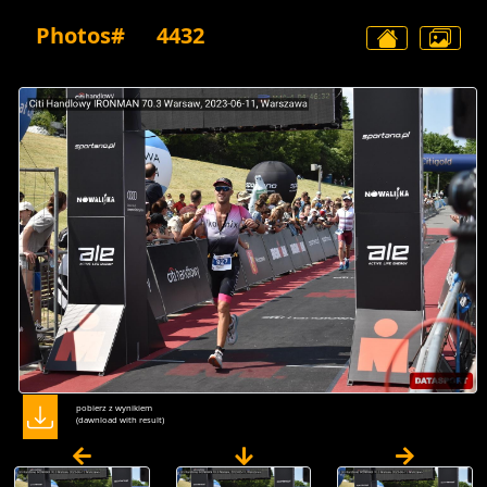
Photos#
4432
pobierz z wynikiem
(dawnload with result)