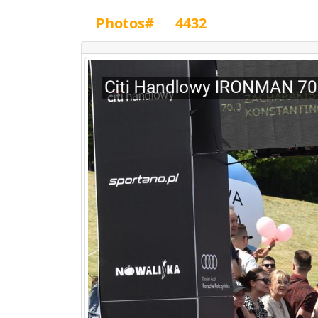
Photos#
4432