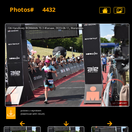
Photos#
4432
pobierz z wynikiem
(dawnload with result)