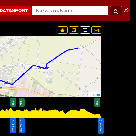
v9
Leaflet
1632
1632
1631
10.0 km
4.5 km
5.0 km