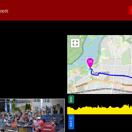
zędz
1635
0 km