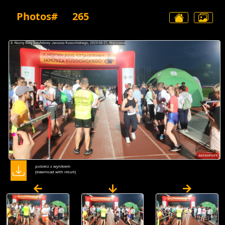
Photos#
265
pobierz z wynikiem
(dawnload with result)