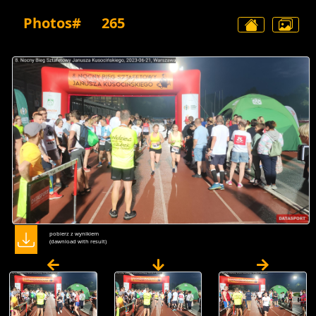
Photos#
265
pobierz z wynikiem
(dawnload with result)