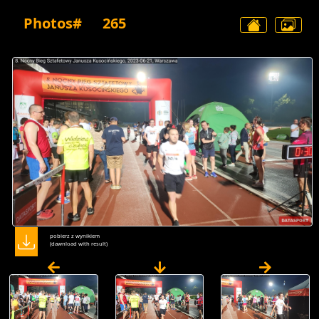
Photos#
265
pobierz z wynikiem
(dawnload with result)