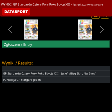
title>GP Stargardu Cztery Pory Roku Edycji XIII - Jesień
WYNIKI: GP Stargardu Cztery Pory Roku Edycji XIII - Jesień
2023-09-02 Stargard
Zgłoszeni / Entry
Wyniki / Results:
GP Stargardu Cztery Pory Roku Edycja XIII - Jesień /Bieg 6km, NW 3km/
Punktacja GP Stargard jesień