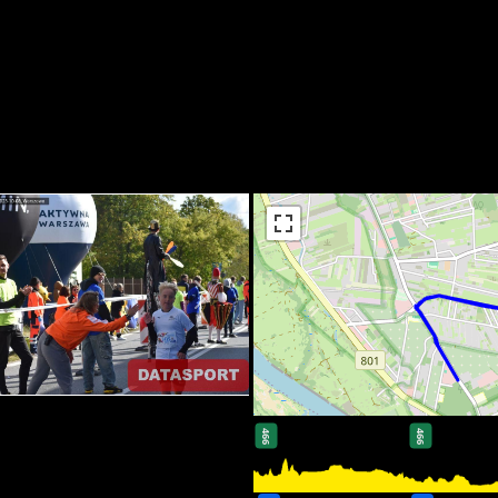
466
466