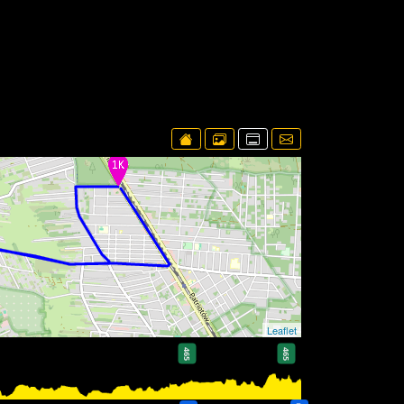
Leaflet
465
465