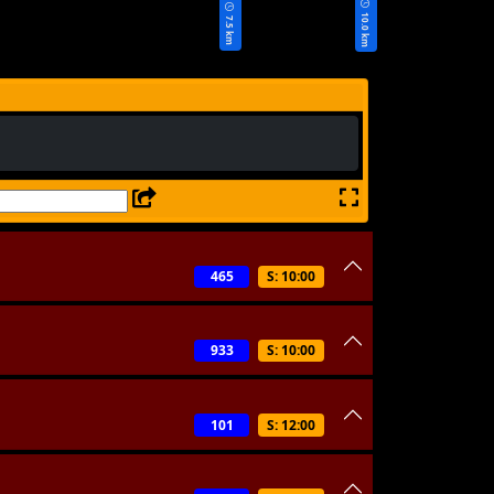
10.0 km
7.5 km
465
S: 10:00
933
S: 10:00
101
S: 12:00