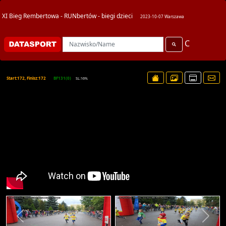
XI Bieg Rembertowa - RUNbertów - biegi dzieci
2023-10-07 Warszawa
C
Start:172, Finisz:172
BF131(0)
SL:16%