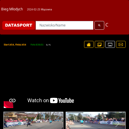
Bieg Młodych
2024-02-25 Wiązowna
C
Start:454, Finisz:454
Foto:836(0)
SL:1%