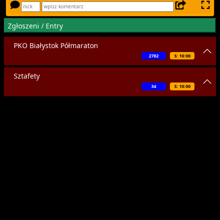
Zgłoszeni / Entry
PKO Białystok Półmaraton
2782
S: 10:00
Sztafety
34
S: 10:00