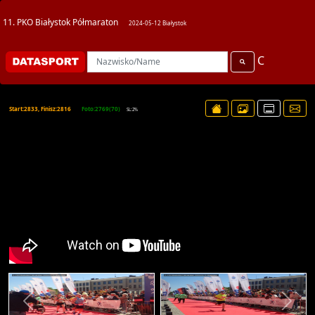
11. PKO Białystok Półmaraton
2024-05-12 Białystok
C
Start:2833, Finisz:2816
Foto:2769(70)
SL:2%