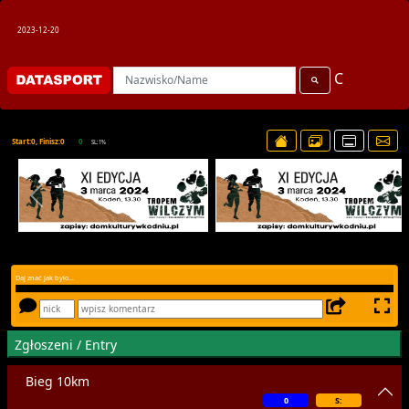
2023-12-20
C
Start:0, Finisz:0
0
SL:1%
Daj znać jak było...
Zgłoszeni / Entry
Bieg 10km
0
S: