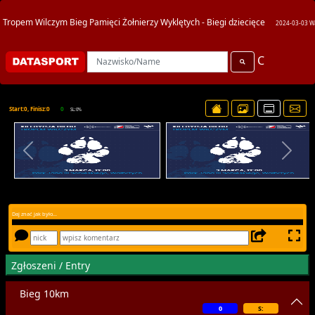
Tropem Wilczym Bieg Pamięci Żołnierzy Wyklętych - Biegi dziecięce
2024-03-03 W
C
Start:0, Finisz:0
0
SL:0%
Daj znać jak było...
Zgłoszeni / Entry
Bieg 10km
0
S: