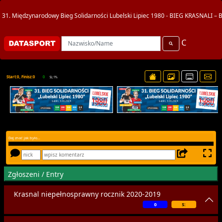
31. Międzynarodowy Bieg Solidarności Lubelski Lipiec 1980 - BIEG KRASNA
C
Start:0, Finisz:0
0
SL:1%
Daj znać jak było...
Zgłoszeni / Entry
Krasnal niepełnosprawny rocznik 2020-2019
0
S: