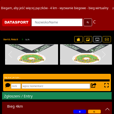
Biegam, aby jeść więcej pączków - 4 km - wyzwanie biegowe - bieg wirtualny
2
C
Start:0, Finisz:0
0
SL:2%
Daj znać jak było...
Zgłoszeni / Entry
Bieg 4km
0
S: